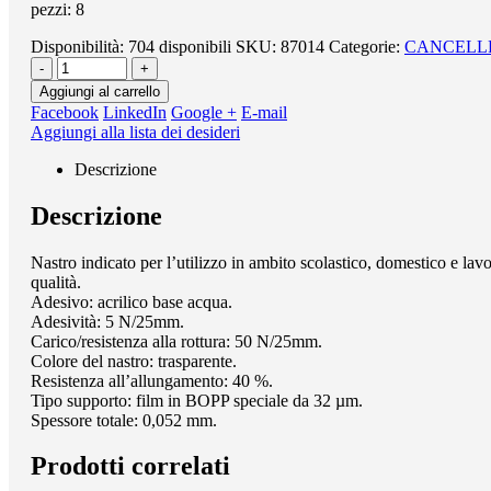
pezzi: 8
Disponibilità:
704 disponibili
SKU:
87014
Categorie:
CANCELL
-
+
Aggiungi al carrello
Facebook
LinkedIn
Google +
E-mail
Aggiungi alla lista dei desideri
Descrizione
Descrizione
Nastro indicato per l’utilizzo in ambito scolastico, domestico e lavo
qualità.
Adesivo: acrilico base acqua.
Adesività: 5 N/25mm.
Carico/resistenza alla rottura: 50 N/25mm.
Colore del nastro: trasparente.
Resistenza all’allungamento: 40 %.
Tipo supporto: film in BOPP speciale da 32 µm.
Spessore totale: 0,052 mm.
Prodotti correlati