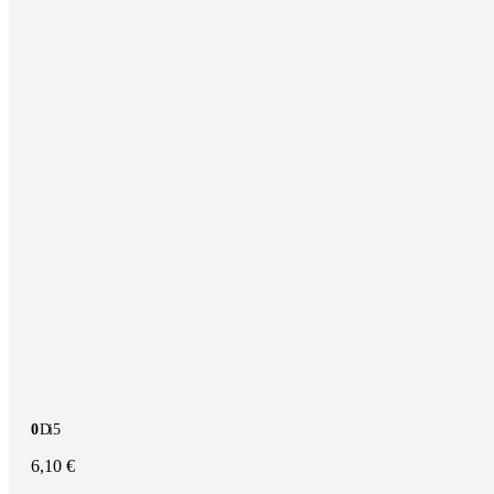
0
Di 5
6,10
€